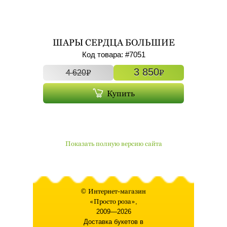
ШАРЫ СЕРДЦА БОЛЬШИЕ
ФОЛЬГИРОВАННЫЕ С ГЕЛИЕМ
Код товара: #
7051
7ШТ АРТ. 7051
3 850
P
P
4 620
Купить
Показать полную версию сайта
©
Интернет-магазин
«Просто роза»
,
2009—2026
Доставка букетов в