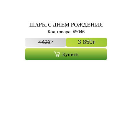
ШАРЫ С ДНЕМ РОЖДЕНИЯ
БОЛЬШИЕ ФОЛЬГИРОВАННЫЕ
Код товара: #
9046
С ГЕЛИЕМ 7ШТ АРТ. 9046
3 850
P
P
4 620
Купить