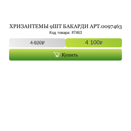
ХРИЗАНТЕМЫ 9ШТ БАКАРДИ АРТ.0097463
УНО - ПРОСТО РОЗА РУ ST HI PO SKR AK
Код товара: #
7463
4 100
P
P
4 920
Купить