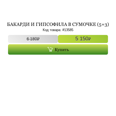
БАКАРДИ И ГИПСОФИЛА В СУМОЧКЕ (5+3)
АРТ. 13585
Код товара: #
13585
5 150
P
P
6 180
Купить