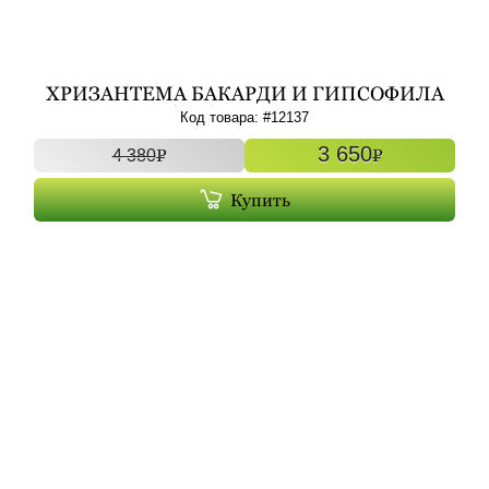
ХРИЗАНТЕМА БАКАРДИ И ГИПСОФИЛА
(5+2) АРТ. 12137
Код товара: #
12137
3 650
P
P
4 380
Купить