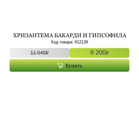
ХРИЗАНТЕМА БАКАРДИ И ГИПСОФИЛА
(15+5) АРТ. 12139
Код товара: #
12139
9 200
P
P
11 040
Купить