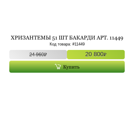
ХРИЗАНТЕМЫ 51 ШТ БАКАРДИ АРТ. 11449
УНО
Код товара: #
11449
20 800
P
P
24 960
Купить