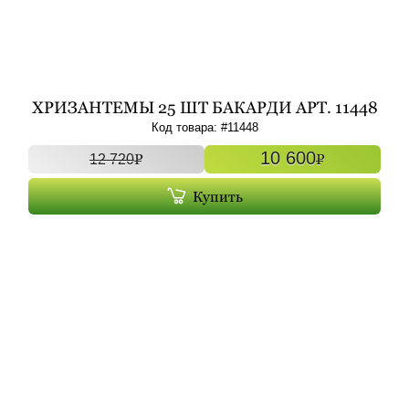
ХРИЗАНТЕМЫ 25 ШТ БАКАРДИ АРТ. 11448
УНО
Код товара: #
11448
10 600
P
P
12 720
Купить