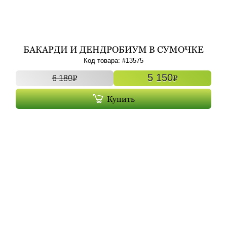
БАКАРДИ И ДЕНДРОБИУМ В СУМОЧКЕ
(5+7) АРТ. 13575
Код товара: #
13575
5 150
P
P
6 180
Купить