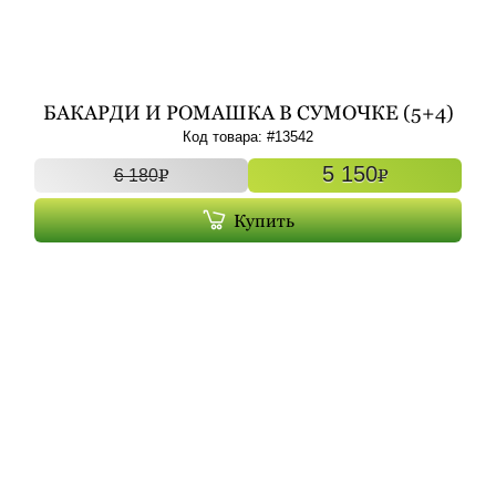
БАКАРДИ И РОМАШКА В СУМОЧКЕ (5+4)
АРТ. 13542
Код товара: #
13542
5 150
P
P
6 180
Купить