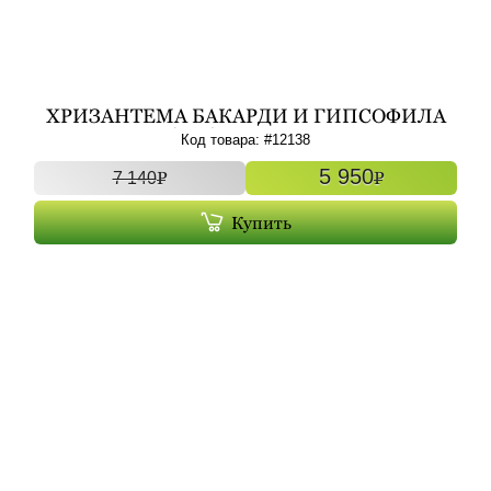
ХРИЗАНТЕМА БАКАРДИ И ГИПСОФИЛА
(9+3) АРТ. 12138
Код товара: #
12138
5 950
P
P
7 140
Купить