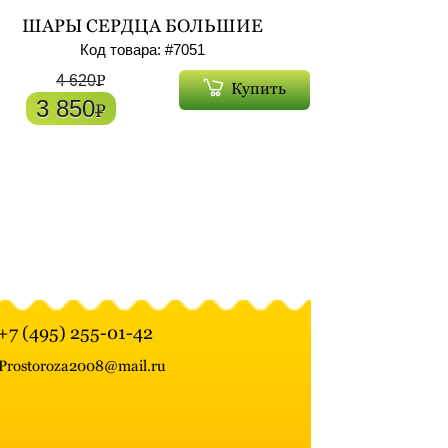
ШАРЫ СЕРДЦА БОЛЬШИЕ
ОЛЬГИРОВАННЫЕ С ГЕЛИЕМ 7ШТ
Код товара: #
7051
АРТ. 7051
P
4 620
Купить
3 850
P
+7 (495) 255-01-42
Prostoroza2008@mail.ru