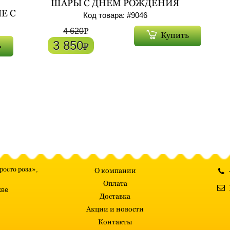
ШАРЫ С ДНЕМ РОЖДЕНИЯ
БОЛЬШИЕ ФОЛЬГИРОВАННЫЕ С
Е С
Код товара: #
9046
ГЕЛИЕМ 7ШТ АРТ. 9046
Ф
P
4 620
Купить
3 850
ь
P
росто роза»
,
О компании
Оплата
кве
Доставка
Акции и новости
Контакты