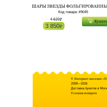
ШАРЫ ЗВЕЗДЫ ФОЛЬГИРОВАННЫ
ГЕЛИЕМ 7ШТ АРТ. 9045
Код товара: #
9045
P
4 620
Купит
3 850
P
©
Интернет-магазин «П
2009—2026
Доставка букетов в Мос
Условия возврата