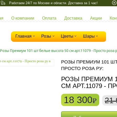
Работаем 24/7 по Москве и области. Доставка за 1 час!
ая
О компании
Оплата
Доставка
Акции
Кон
Главная
Розы
Цветы
Шары
Розы Премиум 101 шт белые высота 50 см арт.11079 - Просто роза 
РОЗЫ ПРЕМИУМ 101 ШТ 
ПРОСТО РОЗА РУ:
РОЗЫ ПРЕМИУМ 1
СМ АРТ.11079 - 
18 300
21 
P