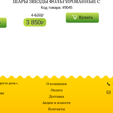
ШАРЫ ЗВЕЗДЫ ФОЛЬГИРОВАННЫЕ С
ГЕЛИЕМ 7ШТ АРТ. 9045
Код товара: #
9045
ШТ
P
4 620
Купить
3 850
ь
P
росто роза»
,
О компании
Оплата
кве
Доставка
Акции и новости
Контакты