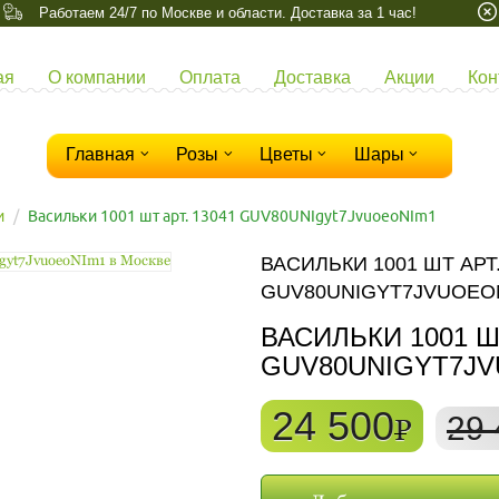
Работаем 24/7 по Москве и области. Доставка за 1 час!
ая
О компании
Оплата
Доставка
Акции
Кон
Главная
Розы
Цветы
Шары
и
Васильки 1001 шт арт. 13041 GUV80UNIgyt7JvuoeoNIm1
ВАСИЛЬКИ 1001 ШТ АРТ.
GUV80UNIGYT7JVUOEON
ВАСИЛЬКИ 1001 ШТ
GUV80UNIGYT7J
24 500
29 
P