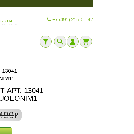
+7 (495) 255-01-42
такты
 13041
IM1:
 АРТ. 13041
VUOEONIM1
400
P