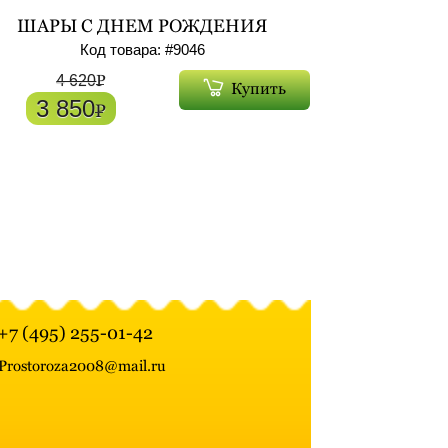
ШАРЫ С ДНЕМ РОЖДЕНИЯ
БОЛЬШИЕ ФОЛЬГИРОВАННЫЕ С
Код товара: #
9046
ГЕЛИЕМ 7ШТ АРТ. 9046
P
4 620
Купить
3 850
P
+7 (495) 255-01-42
Prostoroza2008@mail.ru