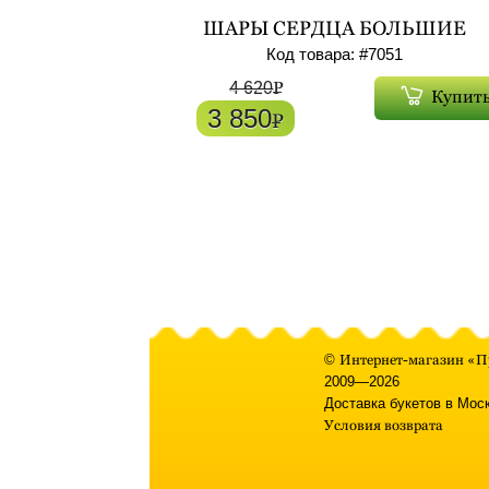
ШАРЫ СЕРДЦА БОЛЬШИЕ
ФОЛЬГИРОВАННЫЕ С ГЕЛИЕМ 7
Код товара: #
7051
АРТ. 7051
P
4 620
Купит
3 850
P
©
Интернет-магазин «П
2009—2026
Доставка букетов в Мос
Условия возврата