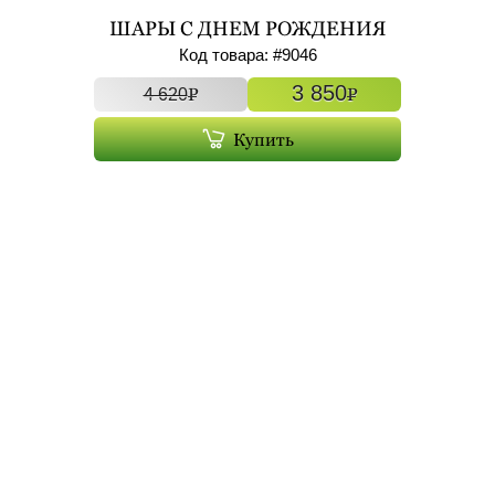
ШАРЫ С ДНЕМ РОЖДЕНИЯ
БОЛЬШИЕ ФОЛЬГИРОВАННЫЕ
Код товара: #
9046
С ГЕЛИЕМ 7ШТ АРТ. 9046
3 850
P
P
4 620
Купить