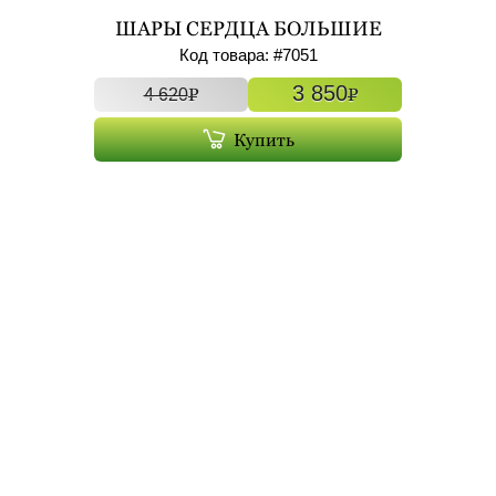
ШАРЫ СЕРДЦА БОЛЬШИЕ
ФОЛЬГИРОВАННЫЕ С ГЕЛИЕМ
Код товара: #
7051
7ШТ АРТ. 7051
3 850
P
P
4 620
Купить