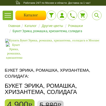
Работаем 24/7 по Москве и области. Доставка за 1 час!
Toggle
Каталог
navigation
Главная
Каталог
Другие цветы
Ромашки
Букет Эрика, ромашка, хризантема, солидага
БУКЕТ ЭРИКА, РОМАШКА, ХРИЗАНТЕМА,
СОЛИДАГА:
БУКЕТ ЭРИКА, РОМАШКА,
ХРИЗАНТЕМА, СОЛИДАГА
4 900
5 880
P
P