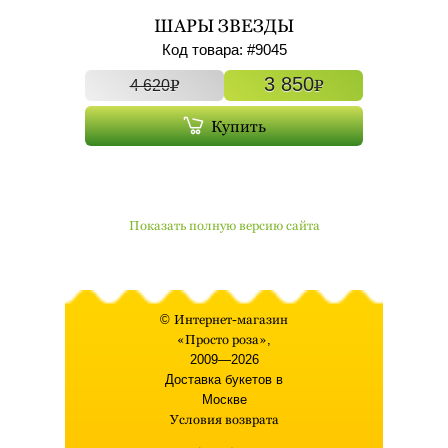
ШАРЫ ЗВЕЗДЫ
ФОЛЬГИРОВАННЫЕ С ГЕЛИЕМ
Код товара: #
9045
7ШТ АРТ. 9045
3 850
P
P
4 620
Купить
Показать полную версию сайта
©
Интернет-магазин
«Просто роза»
,
2009—2026
Доставка букетов в
Москве
Условия возврата