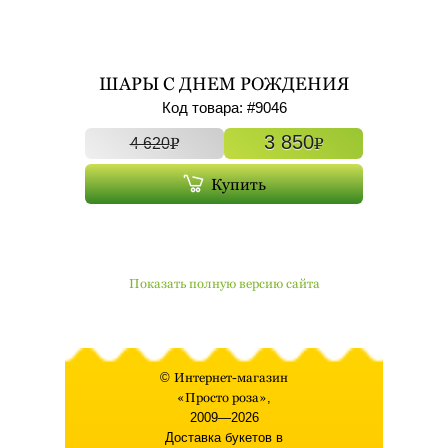
ШАРЫ С ДНЕМ РОЖДЕНИЯ
БОЛЬШИЕ ФОЛЬГИРОВАННЫЕ
Код товара: #
9046
С ГЕЛИЕМ 7ШТ АРТ. 9046
3 850
P
P
4 620
Купить
Показать полную версию сайта
©
Интернет-магазин
«Просто роза»
,
2009—2026
Доставка букетов в