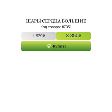
ШАРЫ СЕРДЦА БОЛЬШИЕ
ФОЛЬГИРОВАННЫЕ С ГЕЛИЕМ
Код товара: #
7051
7ШТ АРТ. 7051
3 850
P
P
4 620
Купить