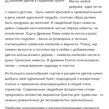
Мечта любой
девушки, едва ли не
с самого детства, - быть самой красивой и привлекательной
в день своей идеальной свадьбы, поэтому образ должен
быть продуман до мелочей. И свадебный букет невесты,
давно ставший неотъемлемой частью образа невесты, не
исключение. Еще в Древнем Риме невеста несла в руках
некое его подобие – венок из розмарина и чеснока,
считающийся символом изобилия и верности. Плющ, как
символ вечности и постоянства в любви с добавлением
цветов апельсинового дерева – символа изобилия несли в
руках Греческие невесты. В древнем Египте использовали
лилии – олицетворение надежды и счастья.
Из большого разнообразия сортов и расцветок цветов нужно
выбрать свой идеальный букет, подходящий к конкретному
платью и гармонично вписывающийся в общий стиль
торжества. Современная свадебная флористика готова
предложить множество вариантов букетов для торжества - от
нежных романтичных до экстравагантно оригинальных.
Наиболее подходящими и распространенными считаются