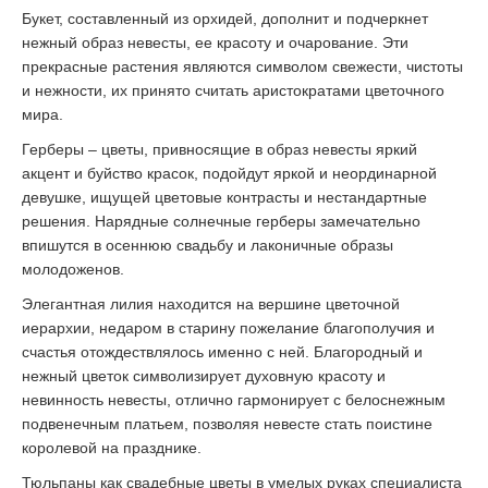
Букет, составленный из орхидей, дополнит и подчеркнет
нежный образ невесты, ее красоту и очарование. Эти
прекрасные растения являются символом свежести, чистоты
и нежности, их принято считать аристократами цветочного
мира.
Герберы – цветы, привносящие в образ невесты яркий
акцент и буйство красок, подойдут яркой и неординарной
девушке, ищущей цветовые контрасты и нестандартные
решения. Нарядные солнечные герберы замечательно
впишутся в осеннюю свадьбу и лаконичные образы
молодоженов.
Элегантная лилия находится на вершине цветочной
иерархии, недаром в старину пожелание благополучия и
счастья отождествлялось именно с ней. Благородный и
нежный цветок символизирует духовную красоту и
невинность невесты, отлично гармонирует с белоснежным
подвенечным платьем, позволяя невесте стать поистине
королевой на празднике.
Тюльпаны как свадебные цветы в умелых руках специалиста