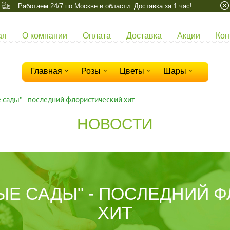
Работаем 24/7 по Москве и области. Доставка за 1 час!
ая
О компании
Оплата
Доставка
Акции
Кон
Главная
Розы
Цветы
Шары
 сады" - последний флористический хит
НОВОСТИ
ЫЕ САДЫ" - ПОСЛЕДНИЙ 
ХИТ