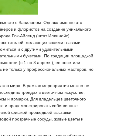
 вместе с Вавилоном. Однако именно это
неров и флористов на создание уникального
ороде Рок-Айленд (штат Иллинойс).
посетителей, желающих своими глазами
комиться и с другими удивительными
ательными букетами. По традиции площадкой
выставки (с 1 по 3 апреля), ее посетили
ь не только у профессиональных мастеров, но
голков мира. В рамках мероприятия можно не
последних трендах в цветочном искусстве,
рсы и ярмарки. Для владельцев цветочного
ию и продемонстрировать собственные
новной фишкой прошедшей выставки,
водой прозрачные сосуды, живые цветы и
 цветы могут кого угодно – многообразие