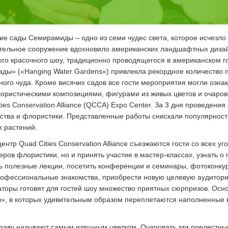
ие сады Семирамиды – одно из семи чудес света, которое исчезло
тельное сооружение вдохновило американских ландшафтных дизай
ого красочного шоу, традиционно проводящегося в американском г
ды» («Hanging Water Gardens») привлекла рекордное количество 
ого чуда. Кроме висячих садов все гости мероприятия могли озна
ристическими композициями, фигурами из живых цветов и очаров
es Conservation Alliance (QCCA) Expo Center. За 3 дня проведения 
сства и флористики. Представленные работы снискали популярност
х растений.
нтр Quad Cities Conservation Alliance съезжаются гости со всех у
ов флористики, но и принять участие в мастер-классах, узнать о 
ть полезные лекции, посетить конференции и семинары, фотоконку
профессиональные знакомства, приобрести новую целевую аудитор
аторы готовят для гостей шоу множество приятных сюрпризов. Ос
ы», в которых удивительным образом переплетаются наполненные 
праву называют самым изящным цветком. Очаровать эти прелестные