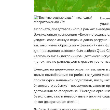
Висяч
удиви
экспоната, представленного в рамках ежегодн
Великолепная композиция «Висячие водные са
увидеть современную версию давно разрушенн
выставочными образцами – фантазийными фло
для проведения выставки был выбран Quad Citi
несколько тысяч поклонников цветочного иску
и у тех, кто не равнодушен к красоте трепетны
Ежегодно на церемонию открытия выставки в це
только полюбоваться на работы ведущих мастер
пройти курсы начальной подготовки, послуша
бизнеса это событие – возможность завести 
достижения во флористике. Ежегодно организ
безусловно, стали невероятные «висячие сад
яркая декоративная зелень.
Любимый цветок многих женщин -
каллы
, по 