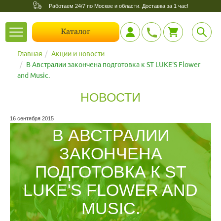
Работаем 24/7 по Москве и области. Доставка за 1 час!
Toggle
Каталог
navigation
Главная
Акции и новости
В Австралии закончена подготовка к ST LUKE'S Flower
and Music.
НОВОСТИ
16 сентября 2015
В АВСТРАЛИИ
ЗАКОНЧЕНА
ПОДГОТОВКА К ST
LUKE'S FLOWER AND
MUSIC.