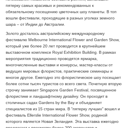
пятерку самых красивых и рекомендованных к
обязательному посещению цветочных шоу планеты. В топ
вошли фестивали, проходящие в разных уголках земного
шара – от Индии до Австралии.
Золото досталось австралийскому международному
фестивалю Melbourne International Flower and Garden Show,
который уже более 20 лет проводится в крупнейшем
выставочном комплексе Royal Exhibition Building. В рамках
мероприятия традиционно проводятся ярмарка,
многочисленные выставки и конкурсы, мастер-классы от
ведущих мировых флористов, практические семинары и
многое другое. Ежегодно это флористическое шоу посещает
более сотни тысяч туристов со всего света. Почетную вторую
строчку занимает Singapore Garden Festival, посвященное
флористике и ландшафтному дизайну. Он проходит в
столичных садах Gardens by the Bay и объединяет
специалистов из 15 стран мира. В "пятерку лучших" вошел и
фестиваль Ellerslie International Flower Show, родиной
которого является Новая Зеландия. Эта выставка ежегодно
предлагает к просмотру более 200 экспонатов и