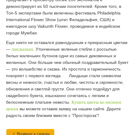
демонстрирует их 50 тысячам посетителей. Кроме того, в
Топ-5 экспертами были включены фестиваль Philadelphia
International Flower Show (штат Филадельфия, США) и
ежегодное шоу Vaikunth Flower, проводимое в индийском
городе Мумбаи.
Еще никто не оставался равнодушным к прекрасным цветам
—
ландышам
. Утонченные зеленые стебли с россыпью
белых маленьких бутонов одни из самых диковинных и
желанных. Они больше чем обычный поздравительный букет
— это волшебство и сказка. Их простота и гармоничность
покоряет с первого взгляда. Ландыши стали символом
весны и нежности, счастья и любви, чистоты и скромности,
обновления и светлой грусти. Они отлично подойдут для
свадебного букета, изысканно сочетаясь с легким и
белоснежным платьем невесты.
Купить цветы по низким
ценам
вы можете оставив заявку на нашем сайте. Дарите
радость своим близким вместе с "Простороза"!
Возврат к списку