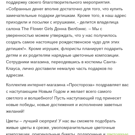
поддержку своего благотворительного мероприятия.
«Собранных денег вполне достаточно для того, что купить
замечательные подарки детишкам. Кроме того, в наш адрес
приходили и посылки с игрушками, - делится владелица
салона The Flower Girls Донна Вилбэнкс. – Мы с
уверенностью можем утверждать, что у нас получилось
создать самое настоящее рождественское чудо для этих
детишек!». Кроме игрушек, флористы планирует подарить
детям и их родителям нарядные цветочные композиции.
Сотрудники магазина, переодевшись в костюмы Санта-
Клауса, лично доставили немалую часть подарков по
адресам.
Коллектив интернет-магазина «Простороза» поздравляет вас
с наступающим Новым Годом и желает всего самого
светлого и волшебного! Пусть наступающий год принесет
новые победы, новые достижения и исполнение заветных
желаний!
Цветы – лучший сюрприз! У нас вы сможете подобрать
живые цветы в срезке, умопомрачительные цветочные
композиции, оригинальные букеты, подарочные и
цветочные