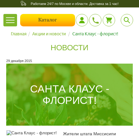
Работаем 24/7 по Москве и области. Доставка за 1 час!
Toggle
Каталог
navigation
Главная
Акции и новости
Санта Клаус - флорист!
НОВОСТИ
29 декабря 2015
САНТА КЛАУС -
ФЛОРИСТ!
Жители штата Миссисипи