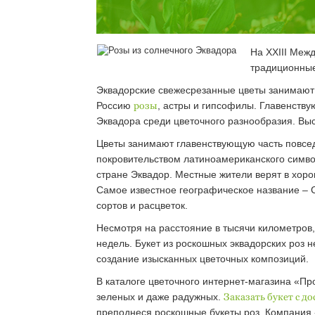
На XXIII Меж
традиционные
Эквадорские свежесрезанные цветы занимают 
Россию
розы
, астры и гипсофилы. Главенству
Эквадора среди цветочного разнообразия. Выс
Цветы занимают главенствующую часть повсед
покровительством латиноамериканского символ
стране Эквадор. Местные жители верят в хоро
Самое известное географическое название – С
сортов и расцветок.
Несмотря на расстояние в тысячи километров,
недель. Букет из роскошных эквадорских роз 
создание изысканных цветочных композиций.
В каталоге цветочного интернет-магазина «Пр
зеленых и даже радужных.
Заказать букет с д
преподнеся роскошные букеты роз. Компания «П