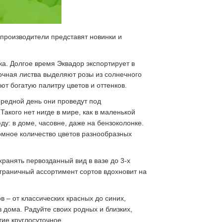
 производители представят новинки и
а. Долгое время Эквадор экспортирует в
очная листва выделяют розы из солнечного
т богатую палитру цветов и оттенков.
ередной день они проведут под
акого нет нигде в мире, как в маленькой
у: в доме, часовне, даже на бензоколонке.
омное количество цветов разнообразных
ранять первозданный вид в вазе до 3-х
зграничный ассортимент сортов вдохновит на
 – от классических красных до синих,
 дома. Радуйте своих родных и близких,
тие круглосуточное.