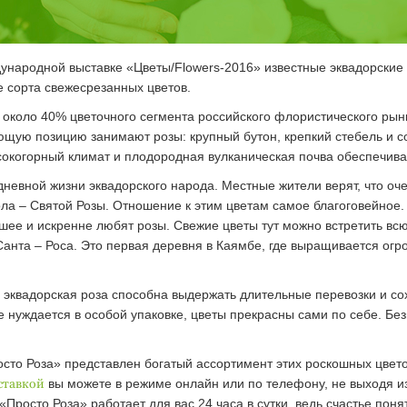
дународной выставке «Цветы/Flowers-2016» известные эквадорские
 сорта свежесрезанных цветов.
около 40% цветочного сегмента российского флористического рынк
ющую позицию занимают розы: крупный бутон, крепкий стебель и с
окогорный климат и плодородная вулканическая почва обеспечиваю
невной жизни эквадорского народа. Местные жители верят, что оч
а – Святой Розы. Отношение к этим цветам самое благоговейное. Т
шее и искренне любят розы. Свежие цветы тут можно встретить всюд
анта – Роса. Это первая деревня в Каямбе, где выращивается огр
 эквадорская роза способна выдержать длительные перевозки и сох
не нуждается в особой упаковке, цветы прекрасны сами по себе. Бе
осто Роза» представлен богатый ассортимент этих роскошных цветов
оставкой
вы можете в режиме онлайн или по телефону, не выходя из
росто Роза» работает для вас 24 часа в сутки, ведь счастье поня