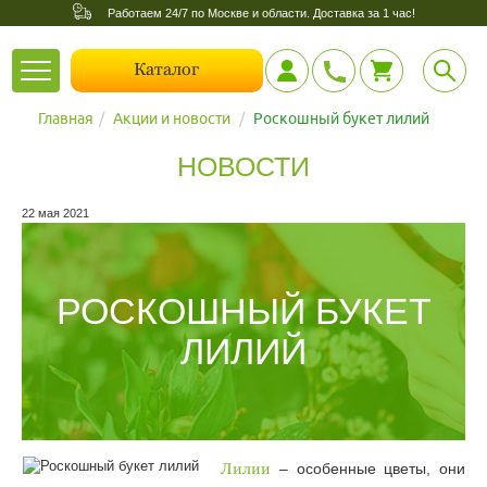
Работаем 24/7 по Москве и области. Доставка за 1 час!
Toggle
Каталог
navigation
Главная
Акции и новости
Роскошный букет лилий
НОВОСТИ
22 мая 2021
РОСКОШНЫЙ БУКЕТ
ЛИЛИЙ
Лилии
– особенные цветы, они