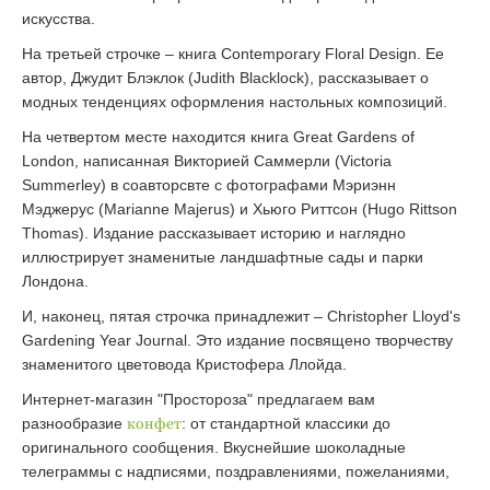
искусства.
На третьей строчке – книга Contemporary Floral Design. Ее
автор, Джудит Блэклок (Judith Blacklock), рассказывает о
модных тенденциях оформления настольных композиций.
На четвертом месте находится книга Great Gardens of
London, написанная Викторией Саммерли (Victoria
Summerley) в соавторсвте с фотографами Мэриэнн
Мэджерус (Marianne Majerus) и Хьюго Риттсон (Hugo Rittson
Thomas). Издание рассказывает историю и наглядно
иллюстрирует знаменитые ландшафтные сады и парки
Лондона.
И, наконец, пятая строчка принадлежит – Christopher Lloyd's
Gardening Year Journal. Это издание посвящено творчеству
знаменитого цветовода Кристофера Ллойда.
Интернет-магазин "Простороза" предлагаем вам
разнообразие
конфет
: от стандартной классики до
оригинального сообщения. Вкуснейшие шоколадные
телеграммы с надписями, поздравлениями, пожеланиями,