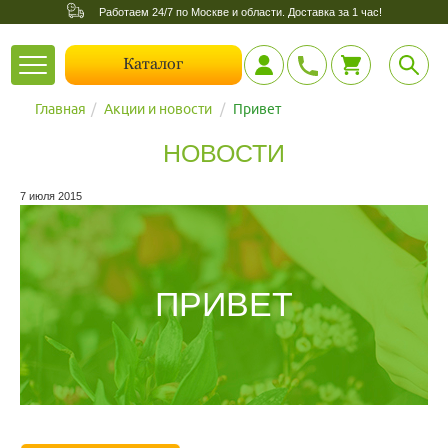
Работаем 24/7 по Москве и области. Доставка за 1 час!
Toggle
Каталог
navigation
Главная
Акции и новости
Привет
НОВОСТИ
7 июля 2015
ПРИВЕТ