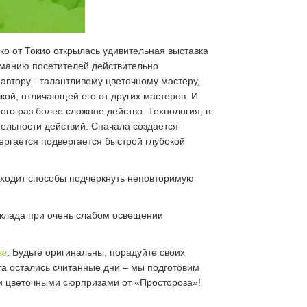
о от Токио открылась удивительная выставка
ниманию посетителей действительно
втору - талантливому цветочному мастеру,
кой, отличающей его от других мастеров. И
ного раз более сложное действо. Технология, в
тельности действий. Сначала создается
вергается подвергается быстрой глубокой
аходит способы подчеркнуть неповторимую
склада при очень слабом освещении
ве
. Будьте оригинальны, порадуйте своих
та остались считанные дни – мы подготовим
ми цветочными сюрпризами от «Простороза»!