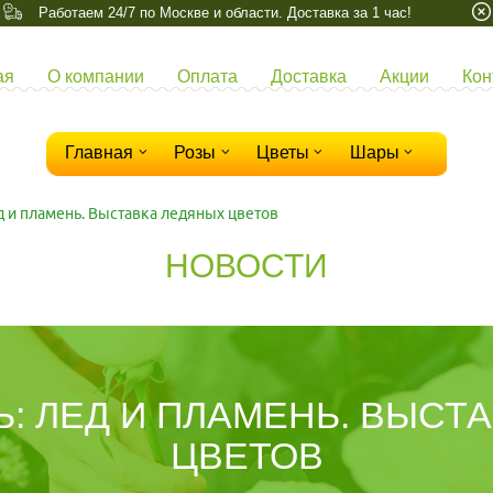
Работаем 24/7 по Москве и области. Доставка за 1 час!
ая
О компании
Оплата
Доставка
Акции
Кон
Главная
Розы
Цветы
Шары
д и пламень. Выставка ледяных цветов
НОВОСТИ
: ЛЕД И ПЛАМЕНЬ. ВЫСТ
ЦВЕТОВ