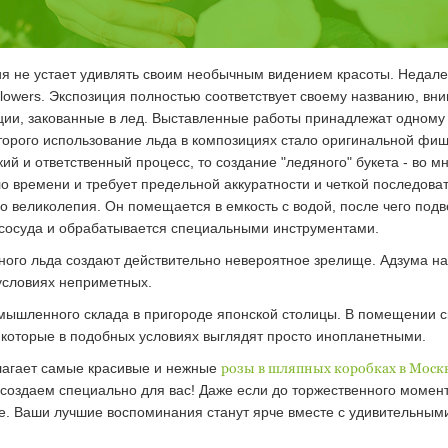
я не устает удивлять своим необычным видением красоты. Недалек
Flowers. Экспозиция полностью соответствует своему названию, в
и, закованные в лед. Выставленные работы принадлежат одному а
торого использование льда в композициях стало оригинальной фиш
кий и ответственный процесс, то создание "ледяного" букета - во м
ло времени и требует предельной аккуратности и четкой последова
го великолепия. Он помещается в емкость с водой, после чего под
 сосуда и обрабатывается специальными инструментами.
ого льда создают действительно невероятное зрелище. Адзума н
 условиях неприметных.
мышленного склада в пригороде японской столицы. В помещении 
которые в подобных условиях выглядят просто инопланетными.
агает самые красивые и нежные
розы в шляпных коробках в Моск
 создаем специально для вас! Даже если до торжественного момен
иде. Ваши лучшие воспоминания станут ярче вместе с удивительны