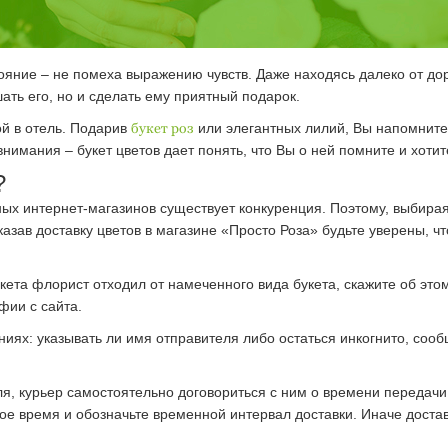
ояние – не помеха выражению чувств. Даже находясь далеко от дор
ать его, но и сделать ему приятный подарок.
ой в отель. Подарив
букет роз
или элегантных лилий, Вы напомните
имания – букет цветов дает понять, что Вы о ней помните и хотит
?
ных интернет-магазинов существует конкуренция. Поэтому, выбирая
казав доставку цветов в магазине «Просто Роза» будьте уверены, ч
кета флорист отходил от намеченного вида букета, скажите об эт
фии с сайта.
иях: указывать ли имя отправителя либо остаться инкогнито, сооб
я, курьер самостоятельно договориться с ним о времени передачи
е время и обозначьте временной интервал доставки. Иначе достав