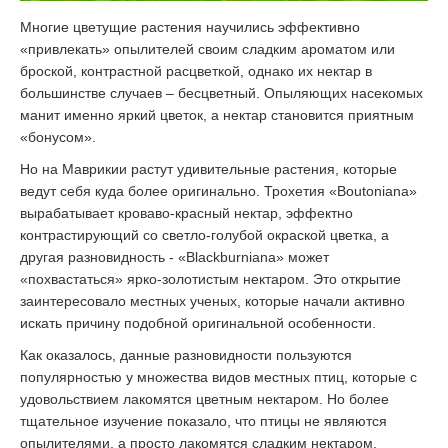
Многие цветущие растения научились эффективно
«привлекать» опылителей своим сладким ароматом или
броской, контрастной расцветкой, однако их нектар в
большинстве случаев – бесцветный. Опыляющих насекомых
манит именно яркий цветок, а нектар становится приятным
«бонусом».
Но на Маврикии растут удивительные растения, которые
ведут себя куда более оригинально. Трохетия «Вoutoniana»
вырабатывает кроваво-красный нектар, эффектно
контрастирующий со светло-голубой окраской цветка, а
другая разновидность - «Вlackburniana» может
«похвастаться» ярко-золотистым нектаром. Это открытие
заинтересовало местных ученых, которые начали активно
искать причину подобной оригинальной особенности.
Как оказалось, данные разновидности пользуются
популярностью у множества видов местных птиц, которые с
удовольствием лакомятся цветным нектаром. Но более
тщательное изучение показало, что птицы не являются
опылителями, а просто лакомятся сладким нектаром.