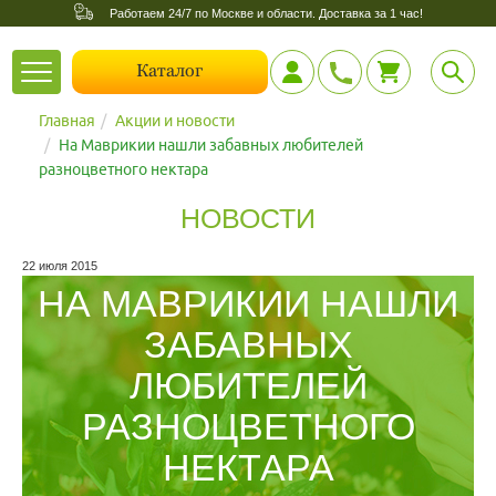
Работаем 24/7 по Москве и области. Доставка за 1 час!
Toggle
Каталог
navigation
Главная
Акции и новости
На Маврикии нашли забавных любителей
разноцветного нектара
НОВОСТИ
22 июля 2015
НА МАВРИКИИ НАШЛИ
ЗАБАВНЫХ
ЛЮБИТЕЛЕЙ
РАЗНОЦВЕТНОГО
НЕКТАРА