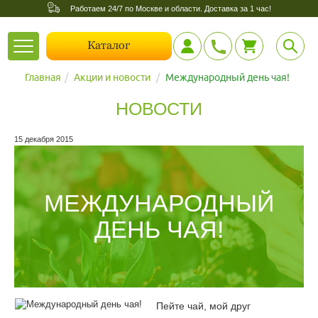
Работаем 24/7 по Москве и области. Доставка за 1 час!
Toggle
Каталог
navigation
Главная
Акции и новости
Международный день чая!
НОВОСТИ
15 декабря 2015
МЕЖДУНАРОДНЫЙ
ДЕНЬ ЧАЯ!
Пейте чай, мой друг