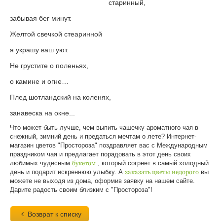
старинный,
забывая бег минут.
Желтой свечкой стеаринной
я украшу ваш уют.
Не грустите о поленьях,
о камине и огне…
Плед шотландский на коленях,
занавеска на окне...
Что может быть лучше, чем выпить чашечку ароматного чая в
снежный, зимний день и предаться мечтам о лете? Интернет-
магазин цветов "Простороза" поздравляет вас с Международным
праздником чая и предлагает порадовать в этот день своих
любимых чудесным
букетом
, который согреет в самый холодный
день и подарит искреннюю улыбку. А
заказать цветы недорого
вы
можете не выходя из дома, оформив заявку на нашем сайте.
Дарите радость своим близким с "Простороза"!
Возврат к списку