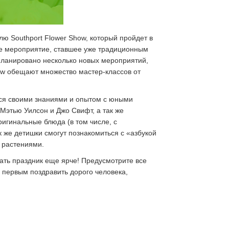
ю Southport Flower Show, который пройдет в
е мероприятие, ставшее уже традиционным
апланировано несколько новых мероприятий,
how обещают множество мастер-классов от
ться своими знаниями и опытом с юными
этью Уилсон и Джо Свифт, а так же
игинальные блюда (в том числе, с
к же детишки смогут познакомиться с «азбукой
а растениями.
ать праздник еще ярче! Предусмотрите все
е первым поздравить дорого человека,