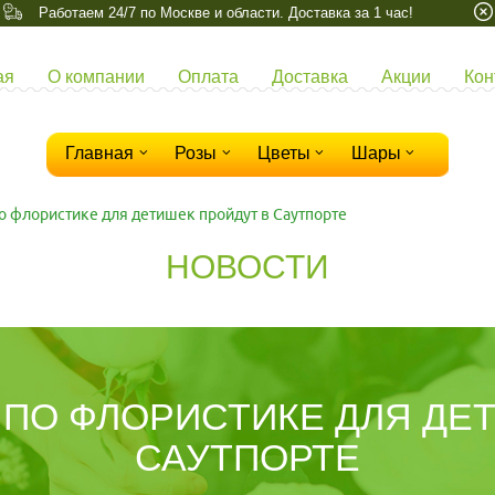
Работаем 24/7 по Москве и области. Доставка за 1 час!
ая
О компании
Оплата
Доставка
Акции
Кон
Главная
Розы
Цветы
Шары
о флористике для детишек пройдут в Саутпорте
НОВОСТИ
ПО ФЛОРИСТИКЕ ДЛЯ ДЕ
САУТПОРТЕ