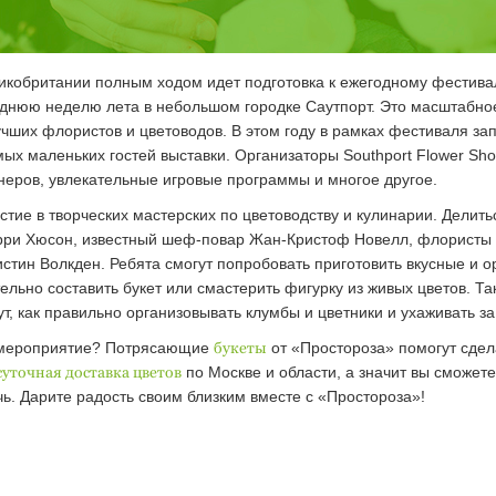
икобритании полным ходом идет подготовка к ежегодному фестивал
днюю неделю лета в небольшом городке Саутпорт. Это масштабно
учших флористов и цветоводов. В этом году в рамках фестиваля з
ых маленьких гостей выставки. Организаторы Southport Flower S
еров, увлекательные игровые программы и многое другое.
частие в творческих мастерских по цветоводству и кулинарии. Дели
рри Хюсон, известный шеф-повар Жан-Кристоф Новелл, флористы М
ин Волкден. Ребята смогут попробовать приготовить вкусные и ор
льно составить букет или смастерить фигурку из живых цветов. Та
т, как правильно организовывать клумбы и цветники и ухаживать з
е мероприятие? Потрясающие
букеты
от «Простороза» помогут сдел
суточная доставка цветов
по Москве и области, а значит вы сможет
ь. Дарите радость своим близким вместе с «Простороза»!