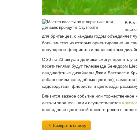
В Вел
после
для британцев, с каждым годом объединяет л
большинство из которых ориентировано на сам
популярных флористов и ландшафтных дизайн
С 20 по 23 августа детишки смогут принять у
посетителями будут телезвезда Бенидорм Ше
ландшафтные дизайнеры Джим Баттресс и Крист
добавлением «съедобных цветов»), самостояте
садоводства»: флористы и цветоводы расскажу
Близится важное событие или торжественно
детали заранее- нами осуществляется
кругло
преподнеся цветочный презент ровно в полноч
Возврат к списку