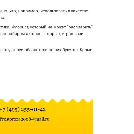
идно, что, например, использовать в качестве
но.
стики. Флорист, который не может "распиарить"
нным набором актеров, которые, играя свои
увствуют все обладатели наших букетов. Кроме
+7 (495) 255-01-42
Prostoroza2008@mail.ru