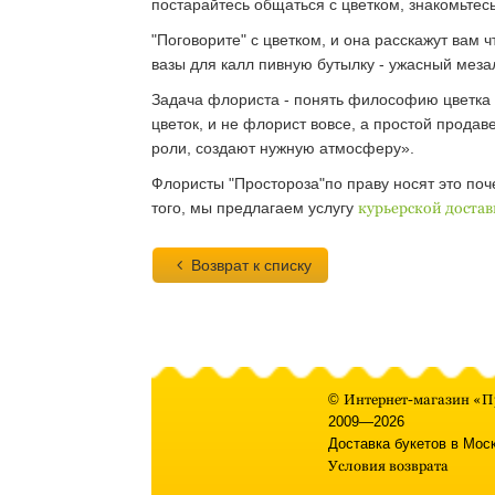
постарайтесь общаться с цветком, знакомьтесь
"Поговорите" с цветком, и она расскажут вам ч
вазы для калл пивную бутылку - ужасный меза
Задача флориста - понять философию цветка и 
цветок, и не флорист вовсе, а простой продав
роли, создают нужную атмосферу».
Флористы "Простороза"по праву носят это поч
того, мы предлагаем услугу
курьерской достав
Возврат к списку
©
Интернет-магазин «П
2009—2026
Доставка букетов в Мос
Условия возврата