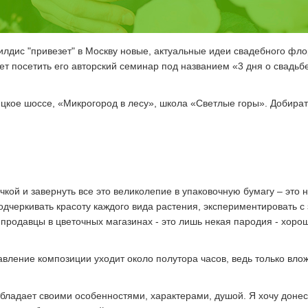
илдис "привезет" в Москву новые, актуальные идеи свадебного фл
ет посетить его авторский семинар под названием «3 дня о свадь
ицкое шоссе, «Микрогород в лесу», школа «Светлые горы». Добира
чкой и завернуть все это великолепие в упаковочную бумагу – это 
подчеркивать красоту каждого вида растения, экспериментировать 
продавцы в цветочных магазинах - это лишь некая пародия - хороши
ление композиции уходит около полутора часов, ведь только влож
 обладает своими особенностями, характерами, душой. Я хочу донес