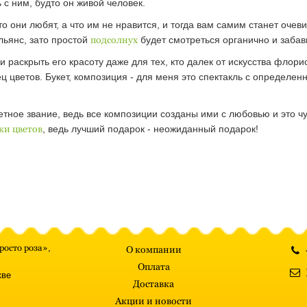
 с ним, будто он живой человек.
то они любят, а что им не нравится, и тогда вам самим станет очев
льянс, зато простой
подсолнух
будет смотреться органично и забав
раскрыть его красоту даже для тех, кто далек от искусства флори
ец цветов. Букет, композиция - для меня это спектакль с определе
етное звание, ведь все композиции созданы ими с любовью и это ч
ки цветов
, ведь лучший подарок - неожиданный подарок!
росто роза»
,
О компании
Оплата
кве
Доставка
Акции и новости