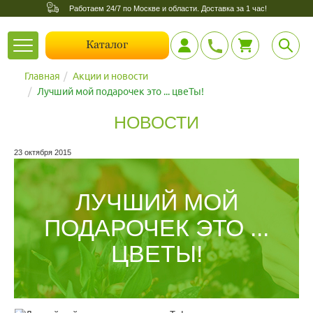
Работаем 24/7 по Москве и области. Доставка за 1 час!
Toggle
Каталог
navigation
Главная
Акции и новости
Лучший мой подарочек это ... цвеТы!
НОВОСТИ
23 октября 2015
ЛУЧШИЙ МОЙ
ПОДАРОЧЕК ЭТО ...
ЦВЕТЫ!