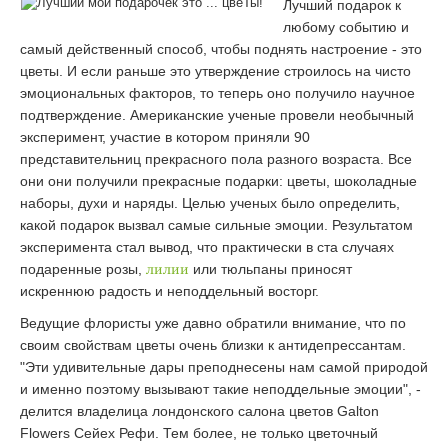
Лучший подарок к
любому событию и
самый действенный способ, чтобы поднять настроение - это
цветы. И если раньше это утверждение строилось на чисто
эмоциональных факторов, то теперь оно получило научное
подтверждение. Американские ученые провели необычный
эксперимент, участие в котором приняли 90
представительниц прекрасного пола разного возраста. Все
они они получили прекрасные подарки: цветы, шоколадные
наборы, духи и наряды. Целью ученых было определить,
какой подарок вызвал самые сильные эмоции. Результатом
эксперимента стал вывод, что практически в ста случаях
подаренные розы,
лилии
или тюльпаны приносят
искреннюю радость и неподдельный восторг.
Ведущие флористы уже давно обратили внимание, что по
своим свойствам цветы очень близки к антидепрессантам.
"Эти удивительные дары преподнесены нам самой природой
и именно поэтому вызывают такие неподдельные эмоции", -
делится владелица лондонского салона цветов Galton
Flowers Сейех Рефи. Тем более, не только цветочный