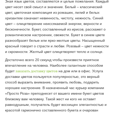
Зная язык цветов, составляются и целые пожелания. Каждый
цвет несет свой смысл и значение. Белый – классический
цвет, цветочная композиция из ромашек, лилий и белых
хризантем означает невинность, чистоту, нежность. Синий
цвет – олицетворение неиссякаемой энергии, верности и
бесконечности. Букет, составленный из ирисов, расскажет о
романтическом настроении, свежести. Букет в синем цвете
разнообразят белые или ярко-желтые цветы. Насыщенный
красный говорит о страсти и любви. Розовый – цвет нежности
и скромности. Желтый цвет олицетворяет тепло и солнце.
Достаточно всего 20 секунд чтобы произвести приятное
впечатление на человека. Наиболее галантным способом
будет
заказать доставку цветов
на дом или в офис. Услуга
доставки цветов пользуется популярностью, это верный
способ выразить внимание, проявить любовь, подарить
хорошее настроение. В назначенный час курьер компании
«Просто Роза» преподнесет от вашего имени букет цветов
близкому вам человеку. Такой жест ни кого не оставит
равнодушным, получатель будет восхищен элегантностью и
красотой гармонично составленного букета и очарован