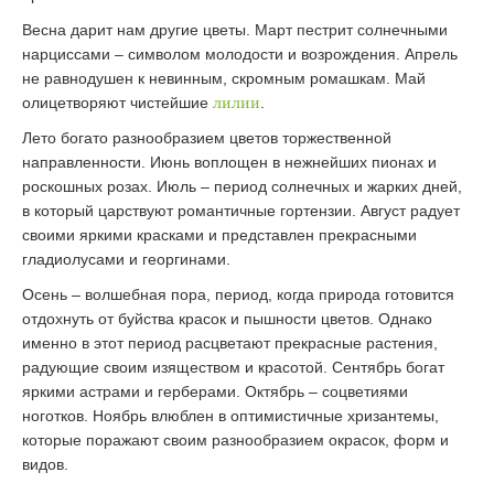
Весна дарит нам другие цветы. Март пестрит солнечными
нарциссами – символом молодости и возрождения. Апрель
не равнодушен к невинным, скромным ромашкам. Май
олицетворяют чистейшие
лилии
.
Лето богато разнообразием цветов торжественной
направленности. Июнь воплощен в нежнейших пионах и
роскошных розах. Июль – период солнечных и жарких дней,
в который царствуют романтичные гортензии. Август радует
своими яркими красками и представлен прекрасными
гладиолусами и георгинами.
Осень – волшебная пора, период, когда природа готовится
отдохнуть от буйства красок и пышности цветов. Однако
именно в этот период расцветают прекрасные растения,
радующие своим изяществом и красотой. Сентябрь богат
яркими астрами и герберами. Октябрь – соцветиями
ноготков. Ноябрь влюблен в оптимистичные хризантемы,
которые поражают своим разнообразием окрасок, форм и
видов.