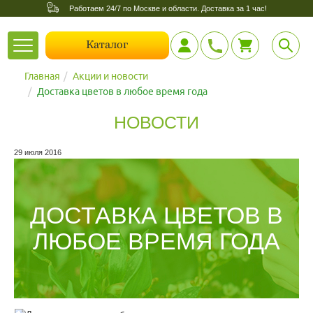
Работаем 24/7 по Москве и области. Доставка за 1 час!
Toggle
Каталог
navigation
Главная
Акции и новости
Доставка цветов в любое время года
НОВОСТИ
29 июля 2016
ДОСТАВКА ЦВЕТОВ В
ЛЮБОЕ ВРЕМЯ ГОДА