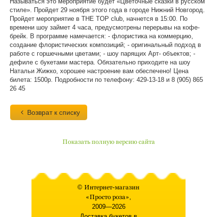
Называться это мероприятие будет «Цветочные сказки в русском
стиле». Пройдет 29 ноября этого года в городе Нижний Новгород.
Пройдет мероприятие в THE TOP club, начнется в 15:00. По
времени шоу займет 4 часа, предусмотрены перерывы на кофе-
брейк. В программе намечается: - флористика на коммерцию,
создание флористических композиций; - оригинальный подход в
работе с горшечными цветами; - шоу парящих Арт- объектов; -
дефиле с букетами мастера. Обязательно приходите на шоу
Натальи Жижко, хорошее настроение вам обеспечено! Цена
билета: 1500р. Подробности по телефону: 429-13-18 и 8 (905) 865
26 45
Возврат к списку
Показать полную версию сайта
©
Интернет-магазин
«Просто роза»
,
2009—2026
Доставка букетов в