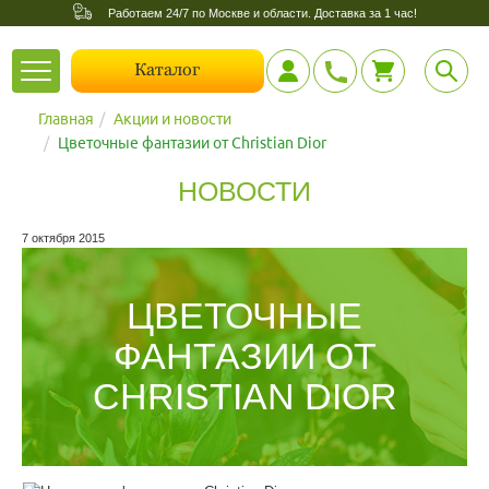
Работаем 24/7 по Москве и области. Доставка за 1 час!
Toggle
Каталог
navigation
Главная
Акции и новости
Цветочные фантазии от Christian Dior
НОВОСТИ
7 октября 2015
ЦВЕТОЧНЫЕ
ФАНТАЗИИ ОТ
CHRISTIAN DIOR