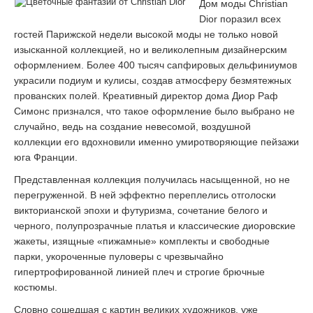
Дом моды Christian
Dior поразил всех
гостей Парижской недели высокой моды не только новой
изысканной коллекцией, но и великолепным дизайнерским
оформлением. Более 400 тысяч сапфировых дельфиниумов
украсили подиум и кулисы, создав атмосферу безмятежных
прованских полей. Креативный директор дома Диор Раф
Симонс признался, что такое оформление было выбрано не
случайно, ведь на создание невесомой, воздушной
коллекции его вдохновили именно умиротворяющие пейзажи
юга Франции.
Представленная коллекция получилась насыщенной, но не
перегруженной. В ней эффектно переплелись отголоски
викторианской эпохи и футуризма, сочетание белого и
черного, полупрозрачные платья и классические диоровские
жакеты, изящные «пижамные» комплекты и свободные
парки, укороченные пуловеры с чрезвычайно
гипертрофированной линией плеч и строгие брючные
костюмы.
Словно сошедшая с картин великих художников, уже