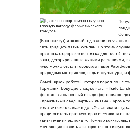
Попул
ландш
Conne
(Коннектикут) и каждый год заявки на участи
свой тридцать пятый юбилей. По этому случа
приятных сюрпризов не только для гостей, но
зоны, декорированные живыми растениями, в 
чудо можно было в городском парке Хартфорд
природных материалов, ведь и скульптуры, и 
Самой яркой работой, которая поразила не то
Германии. Ведущие специалисты Hillside Land
фонтан, выполненный в виде фортепиано, дек
«Креативный ландшафтный дизайн». Кроме тог
тематического сада» и др. «Участники конкур
представитель организаторов фестиваля в шта
удивительный экспонат». Помимо конкурсных пр
мечтающих освоить азы «цветочного искусства