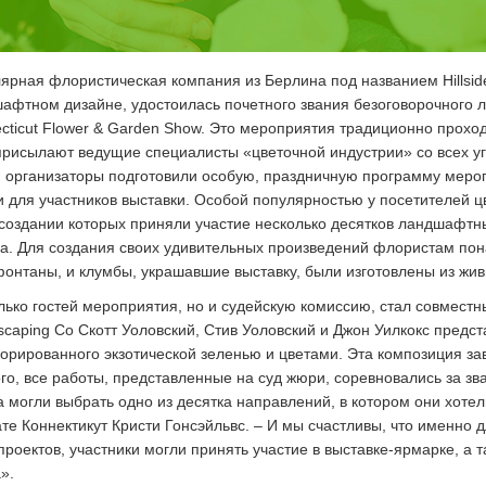
ярная флористическая компания из Берлина под названием Hillsi
афтном дизайне, удостоилась почетного звания безоговорочного 
cticut Flower & Garden Show. Это мероприятия традиционно прохо
е присылают ведущие специалисты «цветочной индустрии» со всех уг
ю организаторы подготовили особую, праздничную программу меро
 и для участников выставки. Особой популярностью у посетителей 
создании которых приняли участие несколько десятков ландшафтн
а. Для создания своих удивительных произведений флористам пон
фонтаны, и клумбы, украшавшие выставку, были изготовлены из жив
лько гостей мероприятия, но и судейскую комиссию, стал совместн
scaping Co Скотт Уоловский, Стив Уоловский и Джон Уилкокс пред
орированного экзотической зеленью и цветами. Эта композиция за
о, все работы, представленные на суд жюри, соревновались за зв
са могли выбрать одно из десятка направлений, в котором они хот
те Коннектикут Кристи Гонсэйльвс. – И мы счастливы, что именно 
оектов, участники могли принять участие в выставке-ярмарке, а т
».