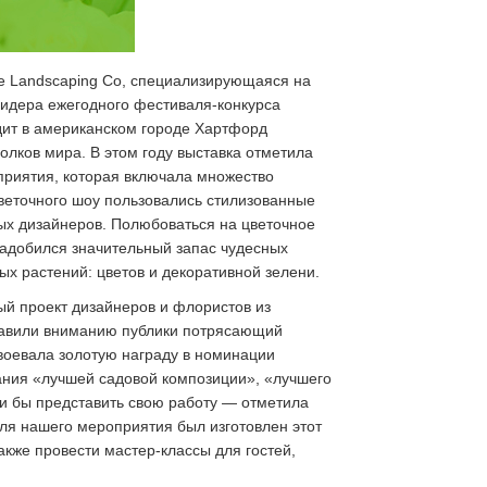
de Landscaping Co, специализирующаяся на
лидера ежегодного фестиваля-конкурса
дит в американском городе Хартфорд
олков мира. В этом году выставка отметила
приятия, которая включала множество
цветочного шоу пользовались стилизованные
ых дизайнеров. Полюбоваться на цветочное
адобился значительный запас чудесных
ых растений: цветов и декоративной зелени.
ый проект дизайнеров и флористов из
ставили вниманию публики потрясающий
воевала золотую награду в номинации
ания «лучшей садовой композиции», «лучшего
ели бы представить свою работу — отметила
для нашего мероприятия был изготовлен этот
акже провести мастер-классы для гостей,