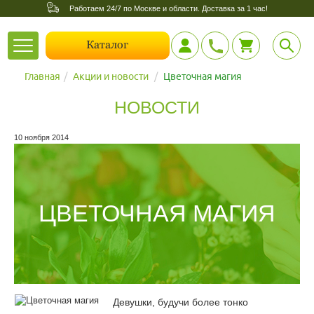
Работаем 24/7 по Москве и области. Доставка за 1 час!
Toggle
Каталог
navigation
Главная
Акции и новости
Цветочная магия
НОВОСТИ
10 ноября 2014
ЦВЕТОЧНАЯ МАГИЯ
Девушки, будучи более тонко