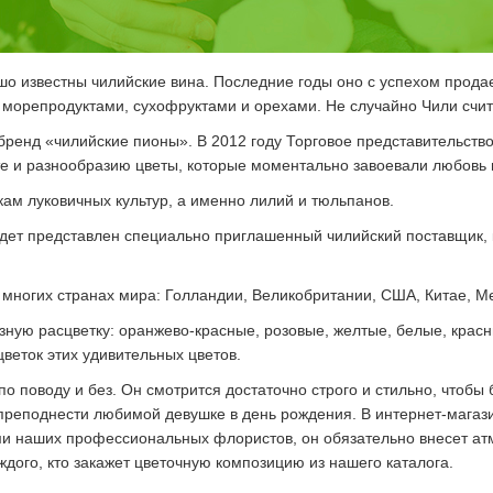
о известны чилийские вина. Последние годы оно с успехом прода
 морепродуктами, сухофруктами и орехами. Не случайно Чили счи
енд «чилийские пионы». В 2012 году Торговое представительство
е и разнообразию цветы, которые моментально завоевали любовь 
кам луковичных культур, а именно лилий и тюльпанов.
удет представлен специально приглашенный чилийский поставщик,
многих странах мира: Голландии, Великобритании, США, Китае, Ме
ую расцветку: оранжево-красные, розовые, желтые, белые, красны
веток этих удивительных цветов.
 по поводу и без. Он смотрится достаточно строго и стильно, чтоб
ы преподнести любимой девушке в день рождения. В интернет-мага
ми наших профессиональных флористов, он обязательно внесет а
ждого, кто закажет цветочную композицию из нашего каталога.