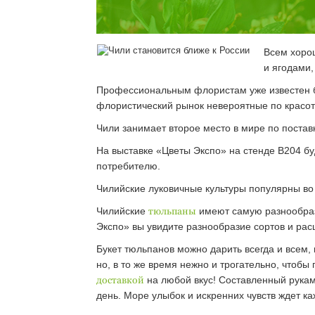
Всем хорош
и ягодами,
Профессиональным флористам уже известен бр
флористический рынок невероятные по красот
Чили занимает второе место в мире по постав
На выставке «Цветы Экспо» на стенде В204 б
потребителю.
Чилийские луковичные культуры популярны во 
Чилийские
тюльпаны
имеют самую разнообразн
Экспо» вы увидите разнообразие сортов и расц
Букет тюльпанов можно дарить всегда и всем,
но, в то же время нежно и трогательно, чтоб
доставкой
на любой вкус! Составленный рука
день. Море улыбок и искренних чувств ждет ка