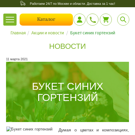
Работаем 24/7 по Москве и области. Доставка за 1 час!
Toggle
Каталог
navigation
Главная
Акции и новости
Букет синих гортензий
НОВОСТИ
11 марта 2021
БУКЕТ СИНИХ
ГОРТЕНЗИЙ
Думая о цветах и композициях,