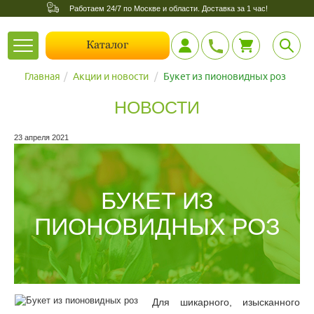
Работаем 24/7 по Москве и области. Доставка за 1 час!
Toggle
Каталог
navigation
Главная
Акции и новости
Букет из пионовидных роз
НОВОСТИ
23 апреля 2021
БУКЕТ ИЗ
ПИОНОВИДНЫХ РОЗ
Для шикарного, изысканного