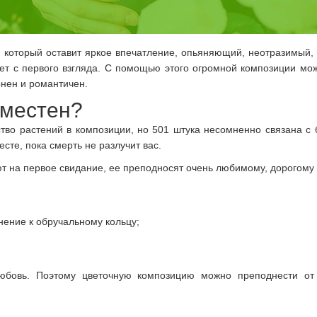
, который оставит яркое впечатление, опьяняющий, неотразимый
т с первого взгляда. С помощью этого огромной композиции мож
онен и романтичен.
уместен?
ество растений в композиции, но 501 штука несомненно связана 
есте, пока смерть не разлучит вас.
т на первое свидание, ее преподносят очень любимому, дорогому 
нение к обручальному кольцу;
бовь. Поэтому цветочную композицию можно преподнести от 