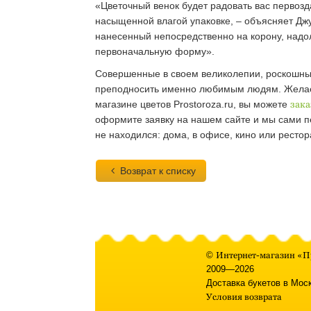
«Цветочный венок будет радовать вас первозд
насыщенной влагой упаковке, – объясняет Джу
нанесенный непосредственно на корону, надол
первоначальную форму».
Совершенные в своем великолепии, роскошны
преподносить именно любимым людям. Желаете
магазине цветов Prostoroza.ru, вы можете
зака
оформите заявку на нашем сайте и мы сами пе
не находился: дома, в офисе, кино или рестор
Возврат к списку
©
Интернет-магазин «П
2009—2026
Доставка букетов в Мос
Условия возврата