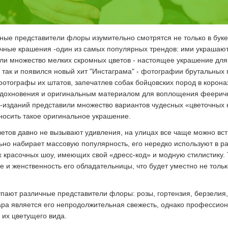
ные представители флоры изумительно смотрятся не только в буке
чные крашения -один из самых популярных трендов: ими украшают 
ли множество мелких скромных цветов - настоящее украшение дл
так и появился новый хит "Инстаграма" - фотографии брутальных 
тографы их штатов, запечатлев собак бойцовских пород в коронах
вдохновения и оригинальным материалом для воплощения фееричн
т-изданий представили множество вариантов чудесных «цветочных
 носить такое оригинальное украшение.
етов давно не вызывают удивления, на улицах все чаще можно вст
льно набирает массовую популярность, его нередко используют в 
 красочных шоу, имеющих свой «дресс-код» и модную стилистику. 
е и женственность его обладательницы, что будет уместно не толь
пают различные представители флоры: розы, гортензия, берзелия,
ара является его непродолжительная свежесть, однако профессион
 их цветущего вида.