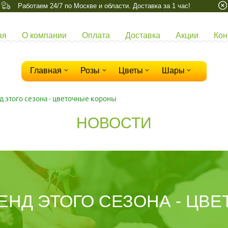
Работаем 24/7 по Москве и области. Доставка за 1 час!
ая
О компании
Оплата
Доставка
Акции
Кон
Главная
Розы
Цветы
Шары
д этого сезона - цветочные короны
НОВОСТИ
ЕНД ЭТОГО СЕЗОНА - ЦВ