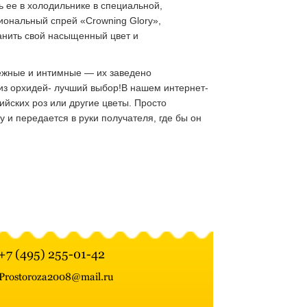
ь ее в холодильнике в специальной,
иональный спрей «Crowning Glory»,
анить свой насыщенный цвет и
ежные и интимные — их заведено
из орхидей- лучший выбор!В нашем интернет-
лийских роз или другие цветы. Просто
 и передается в руки получателя, где бы он
+7 (495) 255-01-42
Prostoroza2008@mail.ru