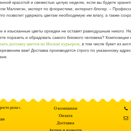
анной красотой и свежестью целую неделю, если вы будете хранит
ли Маллигэн, эксперт по флористике, интернет-блогер. – Професс
го позволит удержать цветам необходимую им влагу, а также сохр
е и изысканные цветы орхидеи не оставят равнодушным никого. Н
 поразить и обрадовать самого близкого человека? Композиции 
зать доставку цветов по Москве курьером
, в том числе букет из анг
резвоним вам! Доставка производится строго по указанному адресу
ане.
росто роза»
,
О компании
Оплата
кве
Доставка
Акции и новости