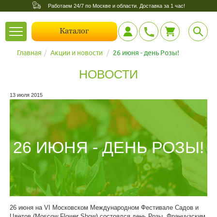
Работаем 24/7 по Москве и области. Доставка за 1 час!
Toggle
Каталог
navigation
Главная
Акции и новости
26 июня - день Розы!
НОВОСТИ
13 июля 2015
26 ИЮНЯ - ДЕНЬ РОЗЫ!
26 июня на VI Московском Международном Фестивале Садов и
Цветов (Moscow Flower Show) состоялся день Розы. Французским