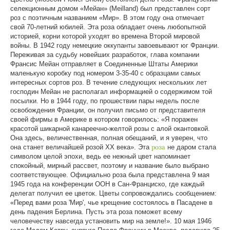
селекционным домом «Мейан» (Meilland) был представлен сорт
роз с поэтичным названием «Мир». В этом году она отмечает
свой 70-летний юбилей. Эта роза обладает очень любопытной
историей, корни которой уходят во времена Второй мировой
войны. В 1942 году немецкие оккупанты завоевывают юг Франции.
Переживая за судьбу новейших разработок, глава компании
Франсис Мейан отправляет в Соединенные Штаты Америки
маленькую коробку под номером 3-35-40 с образцами самых
интересных сортов роз. В течение следующих нескольких лет
господин Мейан не располагал информацией о содержимом той
посылки. Но в 1944 году, по прошествии пары недель после
освобождения Франции, он получил письмо от представителя
своей фирмы в Америке в котором говорилось: «Я поражен
красотой шикарной канареечно-желтой розы с алой окантовкой.
Она здесь, величественная, полная обещаний, и я уверен, что
она станет величайшей розой ХХ века». Эта
роза
не даром стала
символом целой эпохи, ведь ее нежный цвет напоминает
спокойный, мирный рассвет, поэтому и название было выбрано
соответствующее. Официально роза была представлена 9 мая
1945 года на конференции ООН в Сан-Франциско, где каждый
делегат получил ее цветок. Цветы сопровождались сообщением:
«Перед вами роза 'Мир', чье крещение состоялось в Пасадене в
день падения Берлина. Пусть эта роза поможет всему
человечеству навсегда установить мир на земле!». 10 мая 1946