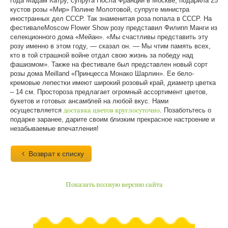
года Мадам Катру, супруга Посла Франции в Москве, подарила 25
кустов розы «Мир» Полине Молотовой, супруге министра
иностранных дел СССР. Так знаменитая роза попала в СССР. На
фестивалеMoscow Flower Show розу представил Филипп Манги из
селекционного дома «Мейан». «Мы счастливы представить эту
розу именно в этом году, — сказал он. — Мы чтим память всех,
кто в той страшной войне отдал свою жизнь за победу над
фашизмом». Также на фестивале был представлен новый сорт
розы дома Meilland «Принцесса Монако Шарлин». Ее бело-
кремовые лепестки имеют широкий розовый край, диаметр цветка
– 14 см. Простороза предлагает огромный ассортимент цветов,
букетов и готовых ансамблей на любой вкус. Нами
осуществляется
доставка цветов круглосуточно
. Позаботьтесь о
подарке заранее, дарите своим близким прекрасное настроение и
незабываемые впечатления!
Возврат к списку
Показать полную версию сайта