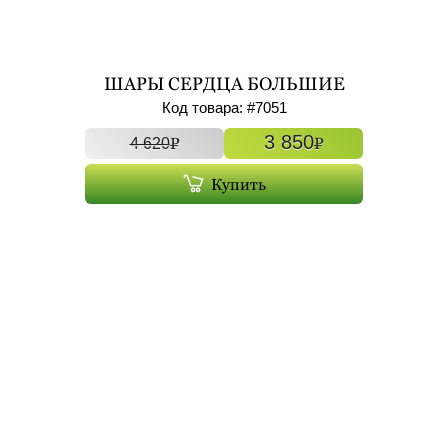
ШАРЫ СЕРДЦА БОЛЬШИЕ
ФОЛЬГИРОВАННЫЕ С ГЕЛИЕМ
Код товара: #
7051
7ШТ АРТ. 7051
3 850
P
P
4 620
Купить