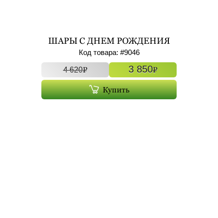
ШАРЫ С ДНЕМ РОЖДЕНИЯ
БОЛЬШИЕ ФОЛЬГИРОВАННЫЕ
Код товара: #
9046
С ГЕЛИЕМ 7ШТ АРТ. 9046
3 850
P
P
4 620
Купить