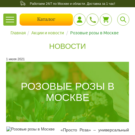
Работаем 24/7 по Москве и области. Доставка за 1 час!
Toggle
Каталог
navigation
Главная
Акции и новости
Розовые розы в Москве
НОВОСТИ
1 июля 2021
РОЗОВЫЕ РОЗЫ В
МОСКВЕ
«Просто Роза» – универсальный